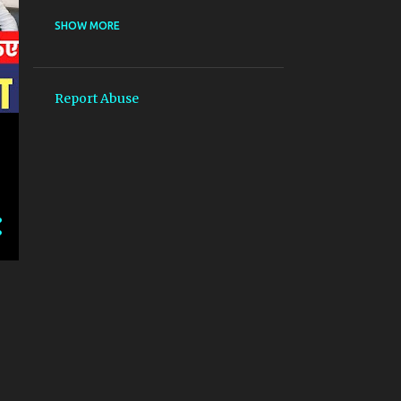
@IAF MISSING
SHOW MORE
@PATHAN _SHAHRULHLHAN _DEEPIKAPADUKONE
@PATHAN _SHAHRULHLHAN _DEEPIKAPADUKONE _ KASHMIR
Report Abuse
@SIDHI_BAAT
*بات کرنے کے طریقے*
##BIHAR_STATE_INFORMATION_COMMISSION (बिहार राज्य सुचना आयोग)
#AADHAR
#AADHAR#PAN_LINKING#आधार#पैन_लिंकिंग
#AAP_DELHI
#ABHISARSHARMA #KHAMENEI #NETANYAHU #DONALDTRUMP #TRUMP #IR
#ABHISARSHARMA​ #PAHALGAM​ #AMITSHAH​ #KASHMIR​ #RAHULGANDHI​ 
#ABHISARSHARMA #UMARKHALID #JNU #DELHIHIGHCOURT #INDIANMUSL
#ACTIONS_ON_KASHMIRI_JOURNALISTS
#AMERICA_YAHUDI_POLICE_ACCEPTED_ISLAM