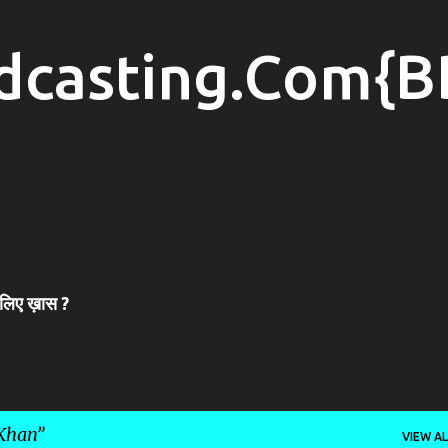
Skip to main content
dcasting.Com{B
 लिए ख़ास ?
Khan
VIEW AL