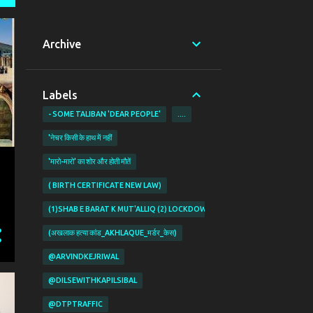
Archive
Labels
- SOME TALIBAN 'DEAR PEOPLE'
....
'नेचर किसी के हाथ में नहीं
'मारो-मारो' का शोर और होती मौतें
( BIRTH CERTIFICATE NEW LAW)
(1)SHAB E BARAT K MUT'ALLIQ (2) LOCKDOWN KI PABANDIYON K MUT'ALL
(अखलाक हत्या कांड_AKHLAQUE_मर्डर_केस)
@ARVINDKEJRIWAL
@DILSEWITHKAPILSIBAL
@DTPTRAFFIC