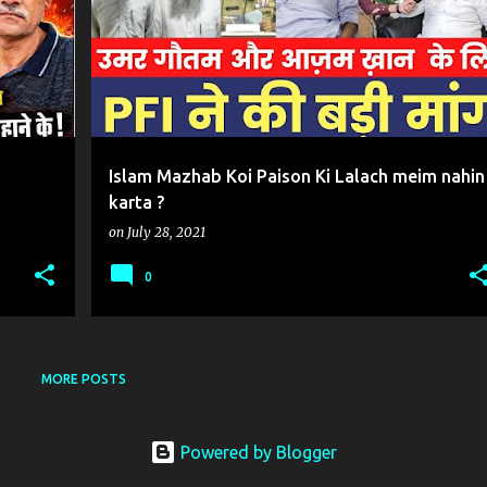
ISLAM || HINDUSTAN || CONVERSION || MAULANA UMAR GAUTAM || DHARMANTARAN||धर्मान्तरण
Islam Mazhab Koi Paison Ki Lalach meim nahin
karta ?
on
July 28, 2021
0
MORE POSTS
Powered by Blogger