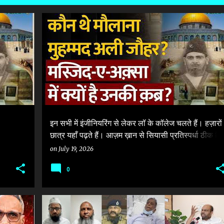
+
#AZAMKHAN #JAUHARUNIVERSITY
AZAM KHAN
इन सभी में इंजीनियरिंग से लेकर लॉ के कॉलेज चलते हैं। हज़ारों
छात्र यहाँ पढ़ते हैं। आज़म ख़ान से सियासी प्रतिस्पर्धा ठीक है
लेकिन क्या उनसे नफ़रत अब इस मुकाम पर पहुंच गई है कि
on
July 19, 2026
नियमों का हवाला कर पूरी यूनिवर्सिटी ही मिट्टी में मिला दी
0
जाएगी? क्या संदेश जाएगा समाज और दुनिया में?
AZAM KHAN
+