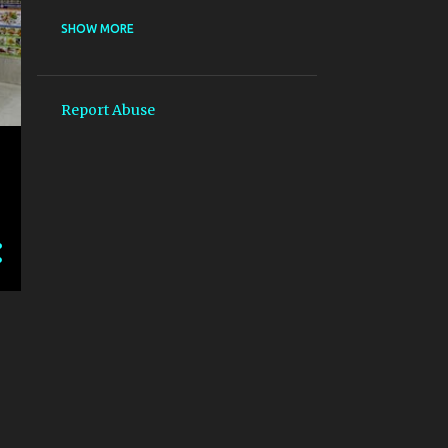
@IAF MISSING
SHOW MORE
@PATHAN _SHAHRULHLHAN _DEEPIKAPADUKONE
@PATHAN _SHAHRULHLHAN _DEEPIKAPADUKONE _ KASHMIR
Report Abuse
@SIDHI_BAAT
*بات کرنے کے طریقے*
##BIHAR_STATE_INFORMATION_COMMISSION (बिहार राज्य सुचना आयोग)
#AADHAR
#AADHAR#PAN_LINKING#आधार#पैन_लिंकिंग
#AAP_DELHI
#ABHISARSHARMA #KHAMENEI #NETANYAHU #DONALDTRUMP #TRUMP #IR
#ABHISARSHARMA​ #PAHALGAM​ #AMITSHAH​ #KASHMIR​ #RAHULGANDHI​ 
#ABHISARSHARMA #UMARKHALID #JNU #DELHIHIGHCOURT #INDIANMUSL
#ACTIONS_ON_KASHMIRI_JOURNALISTS
#AMERICA_YAHUDI_POLICE_ACCEPTED_ISLAM