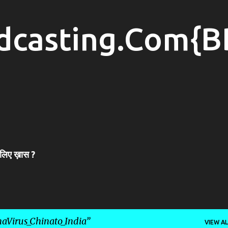
Skip to main content
dcasting.Com{B
 लिए ख़ास ?
aVirus_Chinato_India
VIEW AL