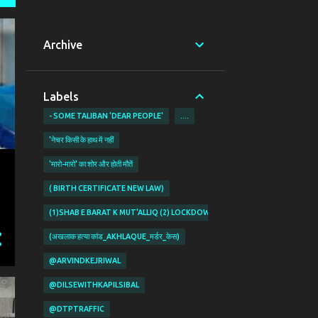
Archive
Labels
- SOME TALIBAN 'DEAR PEOPLE'
....
'नेचर किसी के हाथ में नहीं
'मारो-मारो' का शोर और होती मौतें
( BIRTH CERTIFICATE NEW LAW)
(1)SHAB E BARAT K MUT'ALLIQ (2) LOCKDOWN KI PABANDIYON K MUT'ALL
(अखलाक हत्या कांड_AKHLAQUE_मर्डर_केस)
@ARVINDKEJRIWAL
@DILSEWITHKAPILSIBAL
@DTPTRAFFIC