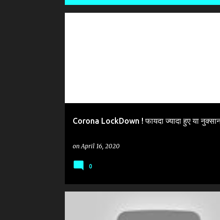
P
#CORONA LOCKDOWN
o
s
t
s
Corona LockDown ! फायदा ज्यादा हुए या नुक्सान
on
April 16, 2020
0
#CORONA_AND_INDIAN_POLITICS