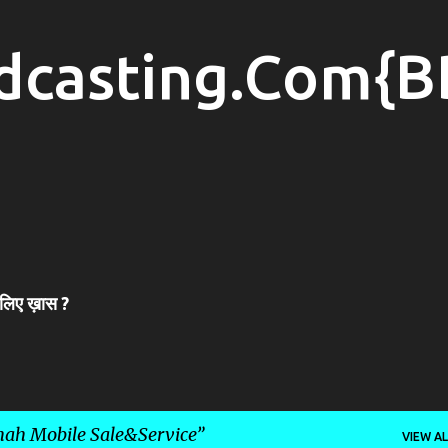
Skip to main content
dcasting.Com{B
 लिए ख़ास ?
ah Mobile Sale&Service
VIEW AL