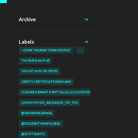
Archive
Labels
- SOME TALIBAN 'DEAR PEOPLE'
....
'नेचर किसी के हाथ में नहीं
'मारो-मारो' का शोर और होती मौतें
( BIRTH CERTIFICATE NEW LAW)
(1)SHAB E BARAT K MUT'ALLIQ (2) LOCKDOWN KI PABANDIYON K MUT'ALL
(अखलाक हत्या कांड_AKHLAQUE_मर्डर_केस)
@ARVINDKEJRIWAL
@DILSEWITHKAPILSIBAL
@DTPTRAFFIC