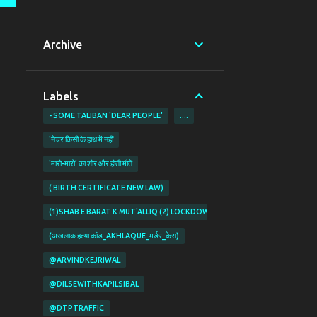
Archive
Labels
- SOME TALIBAN 'DEAR PEOPLE'
....
'नेचर किसी के हाथ में नहीं
'मारो-मारो' का शोर और होती मौतें
( BIRTH CERTIFICATE NEW LAW)
(1)SHAB E BARAT K MUT'ALLIQ (2) LOCKDOWN KI PABANDIYON K MUT'ALL
(अखलाक हत्या कांड_AKHLAQUE_मर्डर_केस)
@ARVINDKEJRIWAL
@DILSEWITHKAPILSIBAL
@DTPTRAFFIC