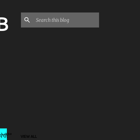
B
रेगी?
VIEW ALL