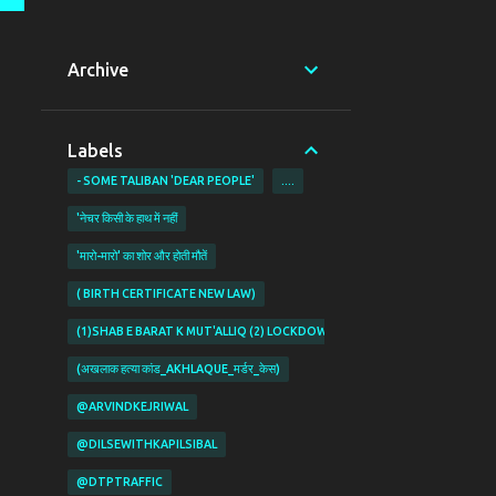
Archive
Labels
- SOME TALIBAN 'DEAR PEOPLE'
....
'नेचर किसी के हाथ में नहीं
'मारो-मारो' का शोर और होती मौतें
( BIRTH CERTIFICATE NEW LAW)
(1)SHAB E BARAT K MUT'ALLIQ (2) LOCKDOWN KI PABANDIYON K MUT'ALL
(अखलाक हत्या कांड_AKHLAQUE_मर्डर_केस)
@ARVINDKEJRIWAL
@DILSEWITHKAPILSIBAL
@DTPTRAFFIC