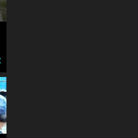
#BPSE_TRE_1
#BREAKINGNEWS #MAKARSANKRANTI #CHINESEMANJHA #KARNATAKA #INDI
#BREAKINGNEWS #UPNEWS #TRAFFICPOLICE #HINDUMUSLIM #LATESTU
#BREASTCANCER
#BUDGET_2020
#BULDOZER
#BULDOZER #BIHAR_BULDOZER_GAYA _SHEGHATI
#BULDOZER_ACTION_DELHI
#CAA #NRC #NPR LOVE JIHAD AND. MUSALMAN
#CAA #NRC #NPR # MERATH #MEERUT PROTEST
#CAA #NRC #NPR # MERATH #MEERUT PROTEST&POLICE
#CAA #NRC #NPR # MERATH #MODI
#CAA #NRC #NPR #BIHAR #AURANGABAD
#CAA #NRC #NPR_PROTEST #SADAFZAFAR