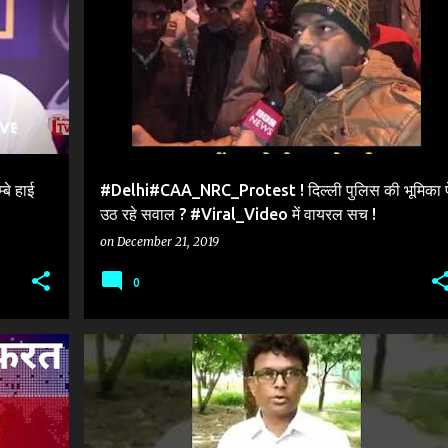
+
4
#DELHI_CAA_NRC_PROTEST
+
1
बे हाई
#Delhi#CAA_NRC_Protest ! दिल्ली पुलिस की भूमिका प
उठ रहे सवाल ? #Viral_Video में वायरल सच !
on
December 21, 2019
0
VIRAL TRUTH
VIRAL VIDEO