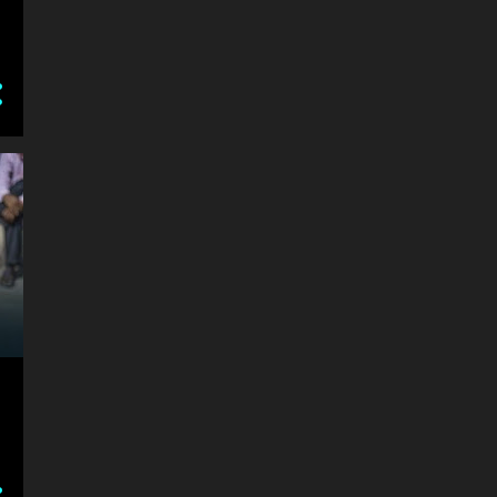
#BAHUJAN_KRANITI _MORCHA
#BEST_MARKETING_PLACE
#BESTSCHOOL_GAYA_EXPERT BRAIN ||
#BHARAT_BAND#भारत_बंद
#BHIMAKOREGAON
#BHIMRAOAMBEDKAR
#BHOJSHALA #SUPREMECOURT#GROUNDREPORT #KAMAL_MAULA_MAS
#BIHAR
#BIHAR #BIHARBROADCASTING.COM BIHARBROADCASTING
#BIHAR आज की प्रमुख खबरें
#BIHAR_CASTE_CENSUS
#BIHAR_CORONA_VIRUS:- जिन्हें हो मदद की दरकार तो कांग्रेस को करें याद
#BIHAR_DEATHऑफ_JDU_LEADER_COMMUNAL_VIOLENCE