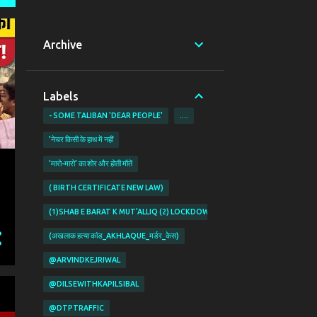
Archive
Labels
- SOME TALIBAN 'DEAR PEOPLE'
....
'नेचर किसी के हाथ में नहीं
'मारो-मारो' का शोर और होती मौतें
( BIRTH CERTIFICATE NEW LAW)
(1)SHAB E BARAT K MUT'ALLIQ (2) LOCKDOWN KI PABANDIYON K MUT'ALL
(अखलाक हत्या कांड_AKHLAQUE_मर्डर_केस)
@ARVINDKEJRIWAL
@DILSEWITHKAPILSIBAL
@DTPTRAFFIC