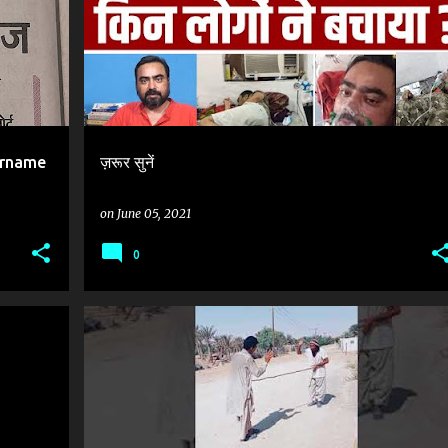
VIRAL VIDEO
आर्टिकल 19 ARTICLE 19 NAVIN KUMAR
+
arname
ज़रूर सुनें
on
June 05, 2021
0
BAAT
#SOCIAL_MEDIA_VIRAL_POST
VIRAL VIDEO
+