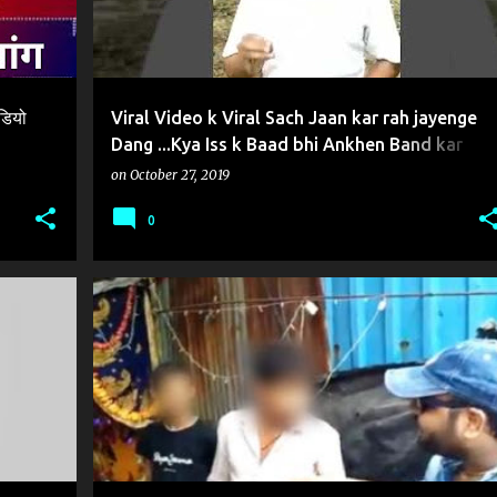
ीडियो
Viral Video k Viral Sach Jaan kar rah jayenge
Dang ...Kya Iss k Baad bhi Ankhen Band kar
Vishwash karenge?
on
October 27, 2019
0
KAR
FACT CHECK
VIRAL VIDEO
+