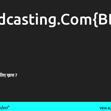
Skip to main content
dcasting.Com{B
 लिए ख़ास ?
ideo
VIEW AL