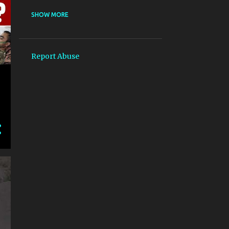
@IAF MISSING
SHOW MORE
@PATHAN _SHAHRULHLHAN _DEEPIKAPADUKONE
@PATHAN _SHAHRULHLHAN _DEEPIKAPADUKONE _ KASHMIR
Report Abuse
@SIDHI_BAAT
*بات کرنے کے طریقے*
##BIHAR_STATE_INFORMATION_COMMISSION (बिहार राज्य सुचना आयोग)
#AADHAR
#AADHAR#PAN_LINKING#आधार#पैन_लिंकिंग
#AAP_DELHI
#ABHISARSHARMA #KHAMENEI #NETANYAHU #DONALDTRUMP #TRUMP #IR
#ABHISARSHARMA​ #PAHALGAM​ #AMITSHAH​ #KASHMIR​ #RAHULGANDHI​ 
#ABHISARSHARMA #UMARKHALID #JNU #DELHIHIGHCOURT #INDIANMUSL
#ACTIONS_ON_KASHMIRI_JOURNALISTS
#AMERICA_YAHUDI_POLICE_ACCEPTED_ISLAM