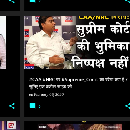
0
#CAA#NRC#NPR_एनपीआर
#SUPREMECOURT#CAA
+
2
#CAA #NRC पर #Supreme_Court का रवैया क्या है ?
सुनिए एक वकील साहब को
on
February 09, 2020
0