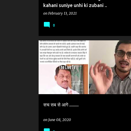
kahani suniye unhi ki zubani ..
on
February 13, 2021
0
#AMERICA_YAHUDI_POLICE_ACCEPTED_ISLAM
CORONA &BJP LEADERS
VIRAL TRUTH
VIRAL VIDEO
सच सब से आगे ........
on
June 08, 2020