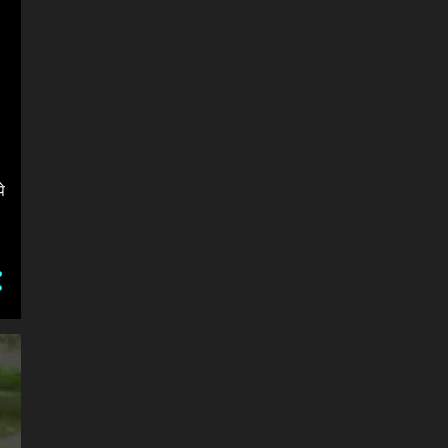
#BIHARBROADCASTING
#BIHARBROADCASTING.COM
#BIHARCRIMENEWS #बिहार_क्राइम_न्यूज़
#BIHARENCOUNTER
#BIHARKHAGADIACRIME
े
#BIHARROADACCIDENT
#BIHARबिहारBROADCASTING ब्राडकास्टिंग
#BIHARबिहारBROADCASTINGब्राडकास्टिंग
#BJP का असली चेहरा
#BJP_(बीजेपी_शासन)
#BJP#GOVT.JOB_OPPORTUNITY@BUDGET2020
#BJP#JHARKHAND#MAHARASHTRA#DELHI
#BJP#बीजेपी_सुनील_यादव_SUNIL_YADAV
#BLOODY SUNDAY IN JAMIA