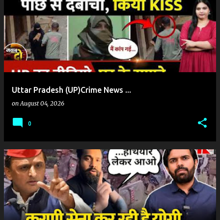
o
s
t
s
Uttar Pradesh (UP)Crime News ...
on
August 04, 2026
0