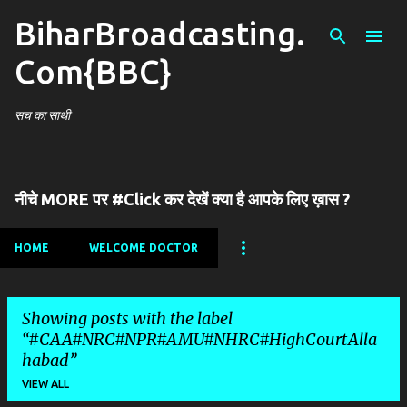
BiharBroadcasting.
Skip to main content
Com{BBC}
सच का साथी
नीचे MORE पर #Click कर देखें क्या है आपके लिए ख़ास ?
HOME
WELCOME DOCTOR
Showing posts with the label
#CAA#NRC#NPR#AMU#NHRC#HighCourtAlla
habad
VIEW ALL