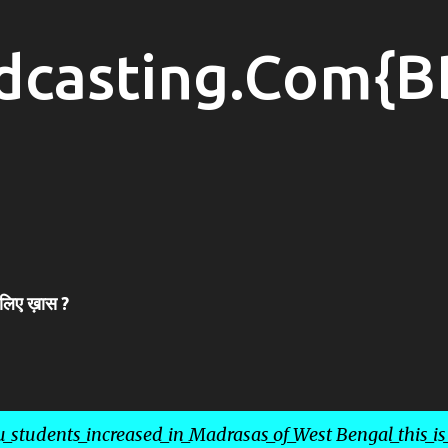
Skip to main content
dcasting.Com{B
 लिए ख़ास ?
_students_increased_in_Madrasas_of_West Bengal_this_is