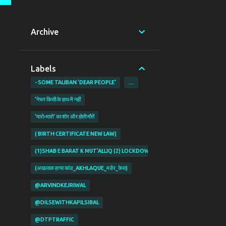
Archive
Labels
- SOME TALIBAN 'DEAR PEOPLE'
....
'नेचर किसी के हाथ में नहीं
'मारो-मारो' का शोर और होती मौतें
( BIRTH CERTIFICATE NEW LAW)
(1)SHAB E BARAT K MUT'ALLIQ (2) LOCKDOWN KI PABANDIYON K MUT'ALL
(अखलाक हत्या कांड_AKHLAQUE_मर्डर_केस)
@ARVINDKEJRIWAL
@DILSEWITHKAPILSIBAL
@DTPTRAFFIC