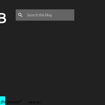
B
_the_reason
VIEW ALL