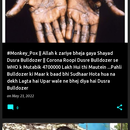
o
s
t
s
#Monkey_Pox || Allah k zariye bheja gaya Shayad
Dusra Bulldozer || Corona Roopi Dusre Bulldozer se
WHO k Mutabik 4700000 Lakh Hui thi Mautein ...Pahli
Bulldozer ki Maar k baad bhi Sudhaar Hota hua na
dekh Lagta hai Upar wale ne bhej diya hai Dusra
Bulldozer
on
May 23, 2022
0