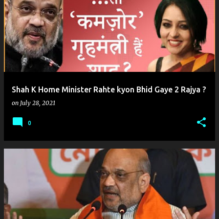
o
s
t
s
Shah K Home Minister Rahte kyon Bhid Gaye 2 Rajya ?
on
July 28, 2021
0