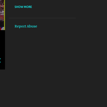
@IAF MISSING
SHOW MORE
@PATHAN _SHAHRULHLHAN _DEEPIKAPADUKONE
@PATHAN _SHAHRULHLHAN _DEEPIKAPADUKONE _ KASHMIR
Report Abuse
@SIDHI_BAAT
*بات کرنے کے طریقے*
##BIHAR_STATE_INFORMATION_COMMISSION (बिहार राज्य सुचना आयोग)
#AADHAR
#AADHAR#PAN_LINKING#आधार#पैन_लिंकिंग
#AAP_DELHI
#ABHISARSHARMA #KHAMENEI #NETANYAHU #DONALDTRUMP #TRUMP #IR
#ABHISARSHARMA​ #PAHALGAM​ #AMITSHAH​ #KASHMIR​ #RAHULGANDHI​ 
#ABHISARSHARMA #UMARKHALID #JNU #DELHIHIGHCOURT #INDIANMUSL
#ACTIONS_ON_KASHMIRI_JOURNALISTS
#AMERICA_YAHUDI_POLICE_ACCEPTED_ISLAM