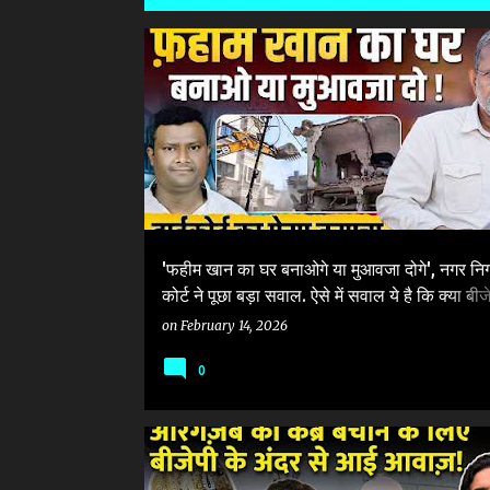
P
AURANGZEB KA QABR AUR NAGPUR DANGA
नागपुर
o
s
t
s
'फहीम खान का घर बनाओगे या मुआवजा दोगे', नगर निग
कोर्ट ने पूछा बड़ा सवाल. ऐसे में सवाल ये है कि क्या बीज
सरकार सुप्रीम कोर्ट के नियमों से ऊपर हो गई है ?
on
February 14, 2026
0
AURANGZEB KA QABR AUR NAGPUR DANGA