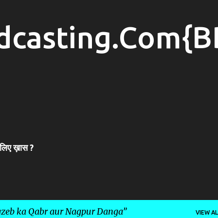
Skip to main content
dcasting.Com{B
 लिए ख़ास ?
zeb ka Qabr aur Nagpur Danga
VIEW AL