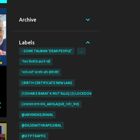
Archive
Labels
- SOME TALIBAN 'DEAR PEOPLE'
....
'नेचर किसी के हाथ में नहीं
'मारो-मारो' का शोर और होती मौतें
( BIRTH CERTIFICATE NEW LAW)
(1)SHAB E BARAT K MUT'ALLIQ (2) LOCKDOWN KI PABANDIYON K MUT'ALL
(अखलाक हत्या कांड_AKHLAQUE_मर्डर_केस)
@ARVINDKEJRIWAL
@DILSEWITHKAPILSIBAL
@DTPTRAFFIC