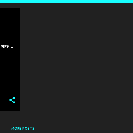
BEST JEWELLERY |JEWELLERS |DIAMOND |GOLD | SHOWROOM & SHOP PATNA | BRIDAL | ANTIQUE | FUSION | CLASSIC | TEMPLE |
+
ॉप्स...
MORE POSTS