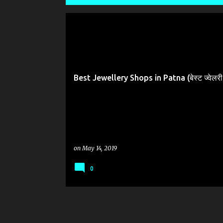
P
o
BEST JEWELLERY SHOPS
s
BEST JEWELLERY SHOPS PATNA
t
Best Jewellery Shops in Patna (बेस्ट ज्वेलरी श
s
on
May 14, 2019
0