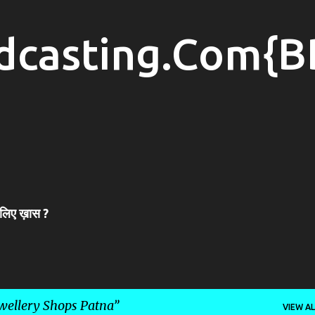
Skip to main content
dcasting.Com{B
 लिए ख़ास ?
ewellery Shops Patna
VIEW AL