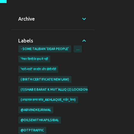
Archive
Labels
- SOME TALIBAN 'DEAR PEOPLE'
....
'नेचर किसी के हाथ में नहीं
'मारो-मारो' का शोर और होती मौतें
( BIRTH CERTIFICATE NEW LAW)
(1)SHAB E BARAT K MUT'ALLIQ (2) LOCKDOWN KI PABANDIYON K MUT'ALL
(अखलाक हत्या कांड_AKHLAQUE_मर्डर_केस)
@ARVINDKEJRIWAL
@DILSEWITHKAPILSIBAL
@DTPTRAFFIC