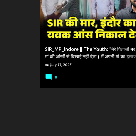
SIR_MP_Indore || The Youth: "मेरे पिताजी मर ग
मां की आंखों से दिखाई नहीं देता। मैं अपनी मां का इलाज
करवा पा रहा हूं। परिचय पत्र से नाम काट दिया गया ह
on
July 13, 2025
0