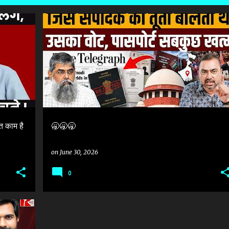
IR
#वोटरलिस्ट #VOTER_LIST #SIR
INDIAN CITIZENSHIP
 काम है
🥱🥱🥱
on
June 30, 2026
0
+