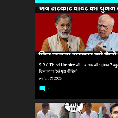
P
@DILSEWITHKAPILSIBAL
#वोटरलिस्ट #VOTER_LIST #S
o
s
t
s
SIR में Third Umpire की अब तक की भूमिका ? बहुत
डिसकशन देखें पूरा वीडियो ...
on
July 17, 2026
0
#वोटरलिस्ट #VOTER_LIST #SIR