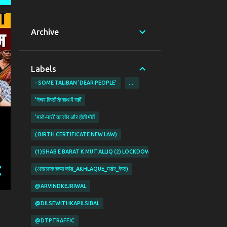
Archive
Labels
- SOME TALIBAN 'DEAR PEOPLE'
....
'नेचर किसी के हाथ में नहीं
'मारो-मारो' का शोर और होती मौतें
( BIRTH CERTIFICATE NEW LAW)
(1)SHAB E BARAT K MUT'ALLIQ (2) LOCKDOWN KI PABANDIYON K MUT'ALL
(अखलाक हत्या कांड_AKHLAQUE_मर्डर_केस)
@ARVINDKEJRIWAL
@DILSEWITHKAPILSIBAL
@DTPTRAFFIC