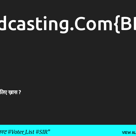
Skip to main content
dcasting.Com{B
 लिए ख़ास ?
स्ट #Voter_List #SIR
VIEW AL