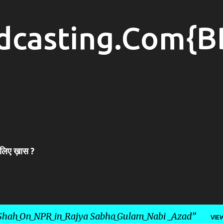
Skip to main content
dcasting.Com{B
 लिए ख़ास ?
hah_On_NPR_in_Rajya Sabha_Gulam_Nabi _Azad
VIE