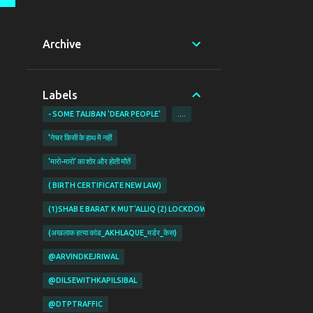
Archive
Labels
- SOME TALIBAN 'DEAR PEOPLE'
....
'नेचर किसी के हाथ में नहीं
'मारो-मारो' का शोर और होती मौतें
( BIRTH CERTIFICATE NEW LAW)
(1)SHAB E BARAT K MUT'ALLIQ (2) LOCKDOWN KI PABANDIYON K MUT'ALL
(अखलाक हत्या कांड_AKHLAQUE_मर्डर_केस)
@ARVINDKEJRIWAL
@DILSEWITHKAPILSIBAL
@DTPTRAFFIC