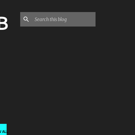
B
W ALL