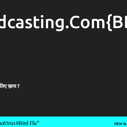
Skip to main content
dcasting.Com{B
 लिए ख़ास ?
aVirus#Bird Flu
VIEW AL