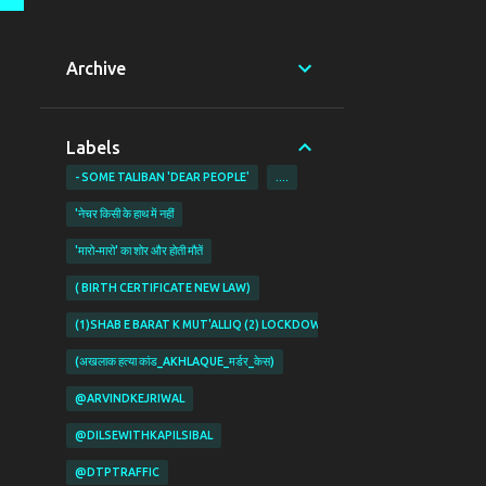
Archive
Labels
- SOME TALIBAN 'DEAR PEOPLE'
....
'नेचर किसी के हाथ में नहीं
'मारो-मारो' का शोर और होती मौतें
( BIRTH CERTIFICATE NEW LAW)
(1)SHAB E BARAT K MUT'ALLIQ (2) LOCKDOWN KI PABANDIYON K MUT'ALL
(अखलाक हत्या कांड_AKHLAQUE_मर्डर_केस)
@ARVINDKEJRIWAL
@DILSEWITHKAPILSIBAL
@DTPTRAFFIC