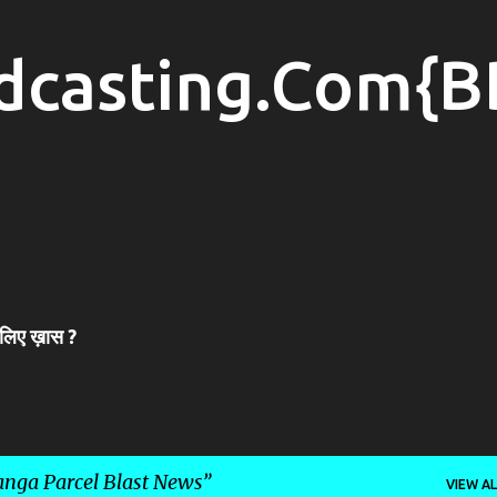
Skip to main content
dcasting.Com{B
 लिए ख़ास ?
nga Parcel Blast News
VIEW AL