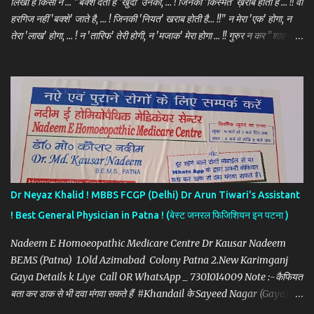
लिखा है किसी ने ... "बक्श देता है 'खुदा' उनको, ... ! जिनकी 'किस्मत' ख़राब होती है ... !! वो
हरगिज नहीं 'बक्शे' जाते है, ... ! जिनकी 'नियत' खराब होती है... !!" न मेरा 'एक' होगा, न
तेरा 'लाख' होगा, ... ! न 'तारिफ' तेरी होगी, न 'मजाक' मेरा होगा ... !! गुरुर न कर "शाह-ए-
शरीर" का, ... ! मेरा भी 'खाक' होगा, तेरा भी 'खाक' होगा ... !! जिन्दगी भर 'ब्रांडेड-ब्रांडेड'
करने वालों ... ! याद रखना 'कफ़न' का कोई ब्रांड नहीं होता ... !! कोई रो कर 'दिल बहलाता'
है ... ! और कोई हँस कर 'दर्द' छुपाता है ... !! क्या करामात है 'कुदरत' की, ... ! 'ज़िंदा इंसान'
पानी में डूब जाता है और 'मुर्दा' तैर के दिखाता है ... !! 'मौत' को देखा तो नहीं, पर शायद 'वो'
बहुत "खूबसूरत" होगी, ... ! "कम्बख़त" जो भी ...
Dr Neyaz Khalid ! MBBS FCGP (Delhi) Dr Arun Tiwari's Assistant
! Best General Physician in Patna ! (बेस्ट जनरल फिजिशियन इन पटना )
Nadeem E Homoeopathic Medicare Centre Dr Kausar Nadeem
BEMS (Patna) 1.Old Azimabad Colony Patna 2.New Karimganj
Gaya Details k Liye Call OR WhatsApp _ 7301014009 Note :-कैफियत
बता कर डाक से भी दवा मंगवा सकते हैं #Khandail के Sayeed Nagar (Gaya) में
#Homeopathy से सभी रोगों ( सर्दी, खाँसी, बुखार, जोड़ों का दर्द, कमर दर्द, किडनी का