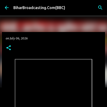
Skip to main content
BiharBroadcasting.Com{BBC}
on
July 06, 2026