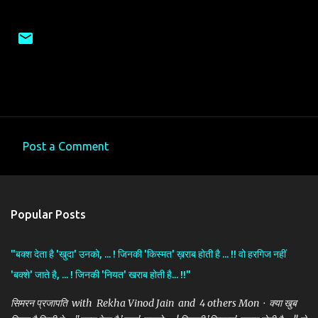
Post a Comment
C
o
m
Popular Posts
m
e
"बक्श देता है 'खुदा' उनको, ... ! जिनकी 'किस्मत' ख़राब होती है ... !! वो हरगिज नहीं
n
'बक्शे' जाते है, ... ! जिनकी 'नियत' खराब होती है... !!"
t
s
सिमरन प्रजापति with Rekha Vinod Jain and 4 others Mon · क्या खुब